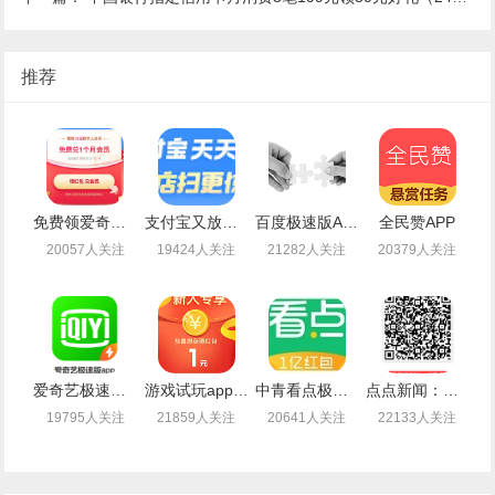
推荐
免费领爱奇艺会员月卡
支付宝又放水了免费领取最高99元通用红包
百度极速版APP新老用户登录领取1-14.4元现金红包
全民赞APP
20057人关注
19424人关注
21282人关注
20379人关注
爱奇艺极速版，边看视频顺便还能薅羊毛赚钱
游戏试玩app闲时联盟：注册送1.4元现金，可提现支付宝
中青看点极速版：注册可提现0.3元，秒到（无需下载）
点点新闻：注册送2.5元现金，可提现（秒到账）
19795人关注
21859人关注
20641人关注
22133人关注