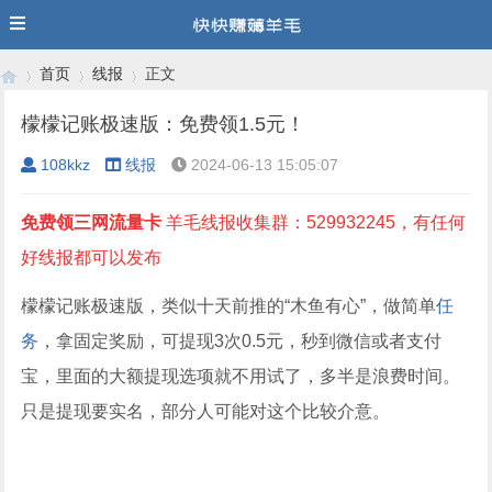
首页
线报
正文
檬檬记账极速版：免费领1.5元！
108kkz
线报
2024-06-13 15:05:07
›
›
›
免费领三网流量卡
羊毛线报收集群：529932245，有任何
好线报都可以发布
檬檬记账极速版，类似十天前推的“木鱼有心”，做简单
任
务
，拿固定奖励，可提现3次0.5元，秒到微信或者支付
宝，里面的大额提现选项就不用试了，多半是浪费时间。
只是提现要实名，部分人可能对这个比较介意。