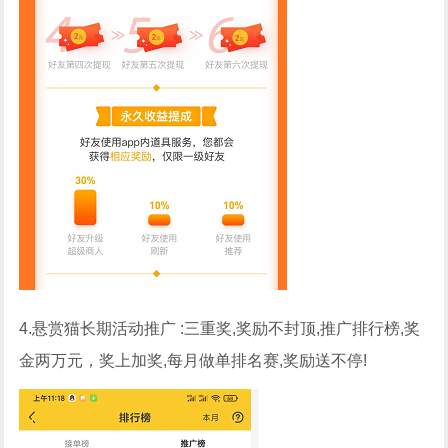
4.悬赏猫长期活动推广 :三重奖,奖励不封顶,推广排行榜,奖
金两万元，奖上加奖,每月做单排名赛,奖励送不停!