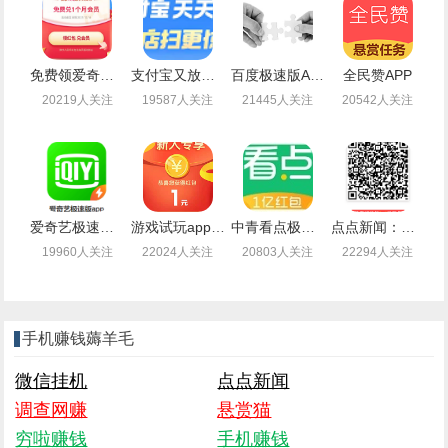
免费领爱奇艺会员月卡
支付宝又放水了免费领取最高99元通用红包
百度极速版APP新老用户登录领取1-14.4元现金红包
全民赞APP
20219人关注
19587人关注
21445人关注
20542人关注
爱奇艺极速版，边看视频顺便还能薅羊毛赚钱
游戏试玩app闲时联盟：注册送1.4元现金，可提现支付宝
中青看点极速版：注册可提现0.3元，秒到（无需下载）
点点新闻：注册送2.5元现金，可提现（秒到账）
19960人关注
22024人关注
20803人关注
22294人关注
手机赚钱薅羊毛
微信挂机
点点新闻
调查网赚
悬赏猫
穷啦赚钱
手机赚钱