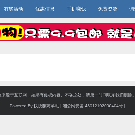
有奖活动
优惠信息
手机赚钱
免费资源
调
来源于互联网，如果有侵权内容、不妥之处，请第一时间联系我们删除。敬请谅
Powered By 快快赚薅羊毛 |
湘公网安备 43012102000404号
|