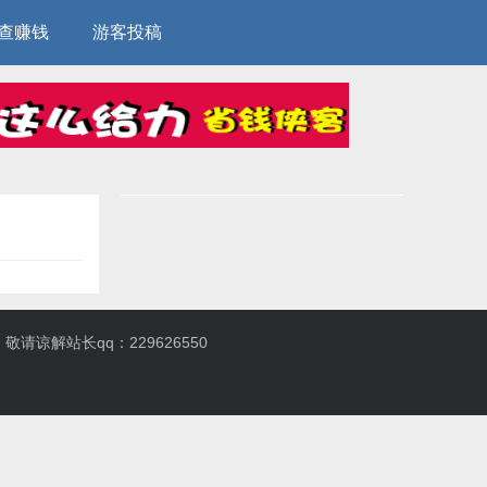
查赚钱
游客投稿
解站长qq：229626550