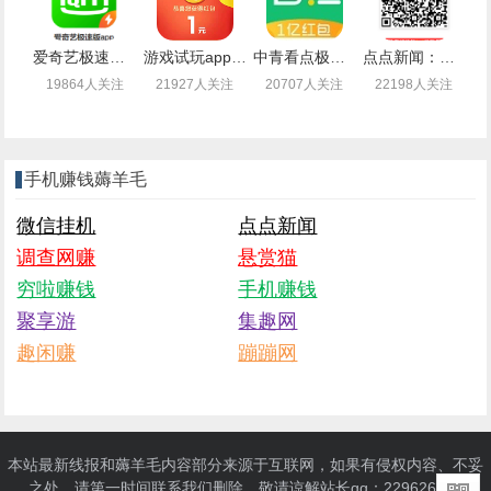
爱奇艺极速版，边看视频顺便还能薅羊毛赚钱
游戏试玩app闲时联盟：注册送1.4元现金，可提现支付宝
中青看点极速版：注册可提现0.3元，秒到（无需下载）
点点新闻：注册送2.5元现金，可提现（秒到账）
19864人关注
21927人关注
20707人关注
22198人关注
手机赚钱薅羊毛
微信挂机
点点新闻
调查网赚
悬赏猫
穷啦赚钱
手机赚钱
聚享游
集趣网
趣闲赚
蹦蹦网
本站最新线报和薅羊毛内容部分来源于互联网，如果有侵权内容、不妥
之处，请第一时间联系我们删除。敬请谅解站长qq：229626550