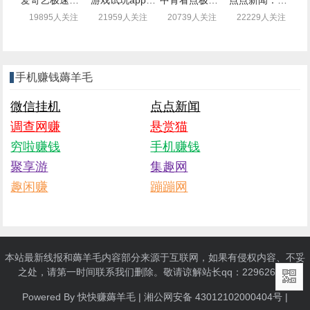
爱奇艺极速版，边看视频顺便还能薅羊毛赚钱
游戏试玩app闲时联盟：注册送1.4元现金，可提现支付宝
中青看点极速版：注册可提现0.3元，秒到（无需下载）
点点新闻：注册送2.5元现金，可提现（秒到账）
19895人关注
21959人关注
20739人关注
22229人关注
手机赚钱薅羊毛
微信挂机
点点新闻
调查网赚
悬赏猫
穷啦赚钱
手机赚钱
聚享游
集趣网
趣闲赚
蹦蹦网
本站最新线报和薅羊毛内容部分来源于互联网，如果有侵权内容、不妥
之处，请第一时间联系我们删除。敬请谅解站长qq：229626550
Powered By 快快赚薅羊毛 |
湘公网安备 43012102000404号
|