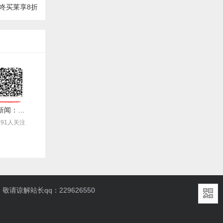
咚买莱享8折
点点新闻：注册送2.5元现金，可提现（秒到账）
991人关注
解站长qq：229626550