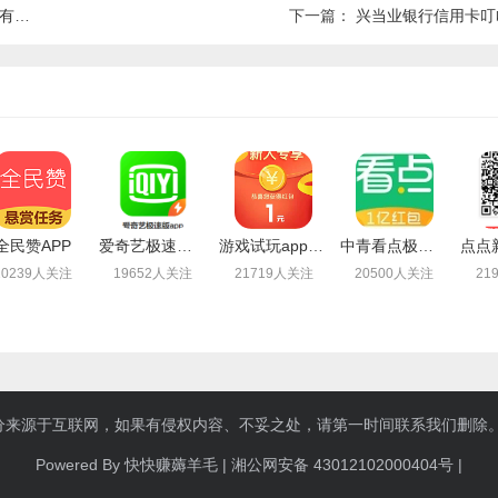
喜！
下一篇：
兴当业银行信用卡叮
全民赞APP
爱奇艺极速版，边看视频顺便还能薅羊毛赚钱
游戏试玩app闲时联盟：注册送1.4元现金，可提现支付宝
中青看点极速版：注册可提现0.3元，秒到（无需下载）
20239人关注
19652人关注
21719人关注
20500人关注
21
来源于互联网，如果有侵权内容、不妥之处，请第一时间联系我们删除。敬请谅
Powered By 快快赚薅羊毛 |
湘公网安备 43012102000404号
|