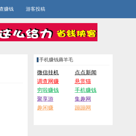
查赚钱
游客投稿
手机赚钱薅羊毛
微信挂机
点点新闻
调查网赚
悬赏猫
穷啦赚钱
手机赚钱
聚享游
集趣网
趣闲赚
蹦蹦网