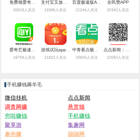
免费领爱奇艺会员月卡
支付宝又放水了免费领取最高99元通用红包
百度极速版APP新老用户登录领取1-14.4元现金红包
全民赞APP
20019人关注
19386人关注
21244人关注
20342人关注
爱奇艺极速版，边看视频顺便还能薅羊毛赚钱
游戏试玩app闲时联盟：注册送1.4元现金，可提现支付宝
中青看点极速版：注册可提现0.3元，秒到（无需下载）
点点新闻：注册送2.5元现金，可提现（秒到账）
19758人关注
21822人关注
20603人关注
22093人关注
手机赚钱薅羊毛
微信挂机
点点新闻
调查网赚
悬赏猫
穷啦赚钱
手机赚钱
聚享游
集趣网
趣闲赚
蹦蹦网