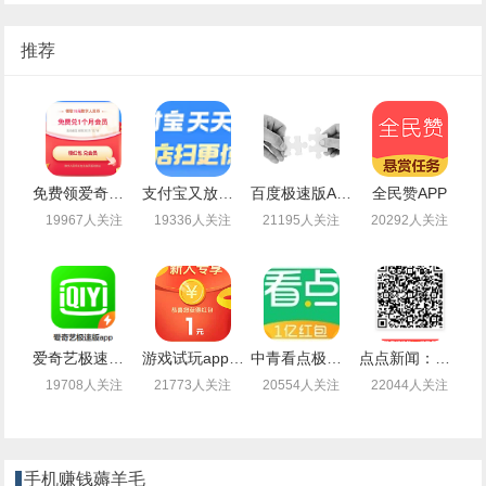
推荐
免费领爱奇艺会员月卡
支付宝又放水了免费领取最高99元通用红包
百度极速版APP新老用户登录领取1-14.4元现金红包
全民赞APP
19967人关注
19336人关注
21195人关注
20292人关注
爱奇艺极速版，边看视频顺便还能薅羊毛赚钱
游戏试玩app闲时联盟：注册送1.4元现金，可提现支付宝
中青看点极速版：注册可提现0.3元，秒到（无需下载）
点点新闻：注册送2.5元现金，可提现（秒到账）
19708人关注
21773人关注
20554人关注
22044人关注
手机赚钱薅羊毛