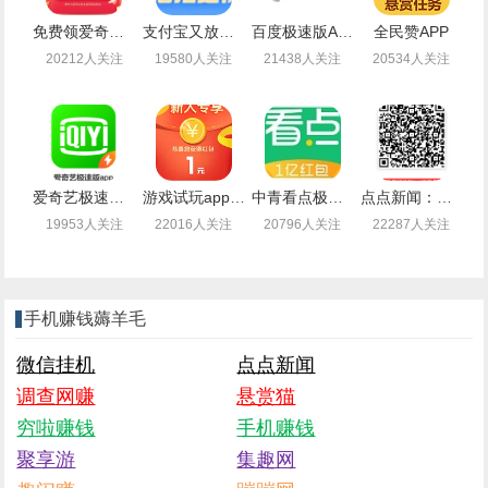
免费领爱奇艺会员月卡
支付宝又放水了免费领取最高99元通用红包
百度极速版APP新老用户登录领取1-14.4元现金红包
全民赞APP
20212人关注
19580人关注
21438人关注
20534人关注
爱奇艺极速版，边看视频顺便还能薅羊毛赚钱
游戏试玩app闲时联盟：注册送1.4元现金，可提现支付宝
中青看点极速版：注册可提现0.3元，秒到（无需下载）
点点新闻：注册送2.5元现金，可提现（秒到账）
19953人关注
22016人关注
20796人关注
22287人关注
手机赚钱薅羊毛
微信挂机
点点新闻
调查网赚
悬赏猫
穷啦赚钱
手机赚钱
聚享游
集趣网