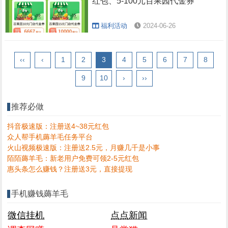
红包、5-100元百果园代金券
福利活动
2024-06-26
‹‹
‹
1
2
3
4
5
6
7
8
9
10
›
››
推荐必做
抖音极速版：注册送4~38元红包
众人帮手机薅羊毛任务平台
火山视频极速版：注册送2.5元，月赚几千是小事
陌陌薅羊毛：新老用户免费可领2-5元红包
惠头条怎么赚钱？注册送3元，直接提现
手机赚钱薅羊毛
微信挂机
点点新闻